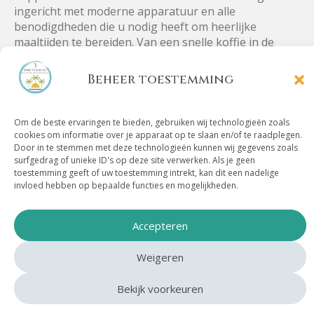
ingericht met moderne apparatuur en alle
benodigdheden die u nodig heeft om heerlijke
maaltijden te bereiden. Van een snelle koffie in de
ochtend tot een uitgebreid diner in de avond, de
keuken biedt alles voor een zorgeloos verblijf. De
Beheer toestemming
slaapkamers zijn licht en luchtig, met comfortabele
bedden en voldoende kastruimte, zodat u zich
helemaal kunt ontspannen.
Om de beste ervaringen te bieden, gebruiken wij technologieën zoals
cookies om informatie over je apparaat op te slaan en/of te raadplegen.
Door in te stemmen met deze technologieën kunnen wij gegevens zoals
De villa is volledig omheind door groen, wat zorgt
surfgedrag of unieke ID's op deze site verwerken. Als je geen
voor privacy en een gevoel van een eigen oase. De
toestemming geeft of uw toestemming intrekt, kan dit een nadelige
invloed hebben op bepaalde functies en mogelijkheden.
tuin is prachtig aangelegd met tropische planten en
bloemen, waardoor het geheel een natuurlijke,
serene sfeer uitstraalt. Hier kunt u heerlijk wandelen,
Accepteren
ontspannen of gewoon genieten van het uitzicht op
het zwembad en de tropische omgeving. Kas Haddock
Weigeren
is een plek waar rust en comfort samenkomen, en
waar u kunt ontsnappen aan de dagelijkse drukte.
Bekijk voorkeuren